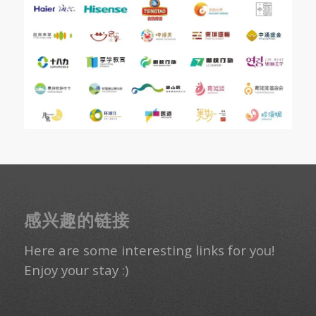
感兴趣的链接
Here are some interesting links for you!
Enjoy your stay :)